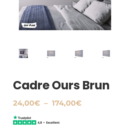
Cadre Ours Brun
Plage
24,00
€
–
174,00
€
de
prix :
24,00€
à