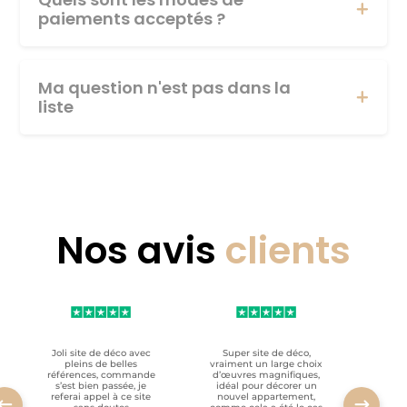
paiements acceptés ?
Ma question n'est pas dans la
liste
Nos avis
clients
Joli site de déco avec
Super site de déco,
RAS, p
pleins de belles
vraiment un large choix
clien
références, commande
d’œuvres magnifiques,
s’est bien passée, je
idéal pour décorer un
referai appel à ce site
nouvel appartement,