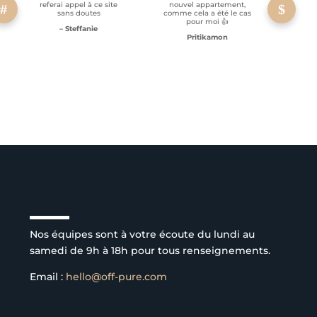
referai appel à ce site
nouvel appartement,
sans doutes
comme cela a été le cas
pour moi 👍
– Steffanie
Pritikamon
Service client à l’écoute
Nos équipes sont à votre écoute du lundi au
samedi de 9h à 18h pour tous renseignements.
Email :
hello@off-pure.com