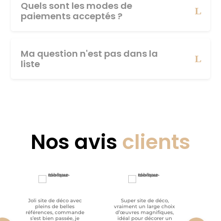
Quels sont les modes de
paiements acceptés ?
Ma question n'est pas dans la
liste
Nos avis
clients
Joli site de déco avec
Super site de déco,
RAS, p
pleins de belles
vraiment un large choix
clien
références, commande
d’œuvres magnifiques,
s’est bien passée, je
idéal pour décorer un