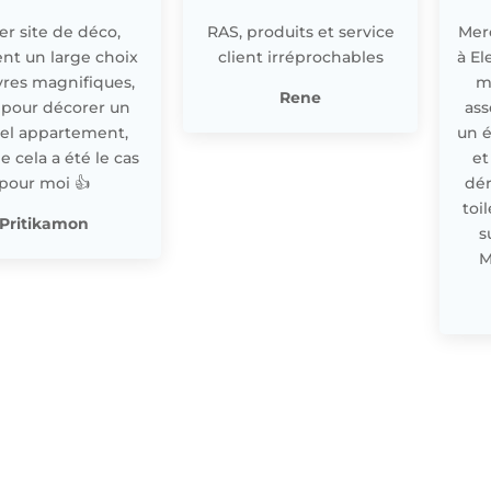
r site de déco,
RAS, produits et service
Merc
nt un large choix
client irréprochables
à El
res magnifiques,
m
Rene
 pour décorer un
ass
el appartement,
un 
cela a été le cas
et
pour moi 👍
dér
toi
Pritikamon
s
M