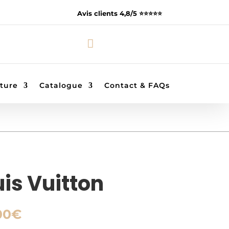
Avis clients 4,8/5 ⭐️⭐️⭐️⭐️⭐️

ture
Catalogue
Contact & FAQs
is Vuitton
Plage
00
€
de