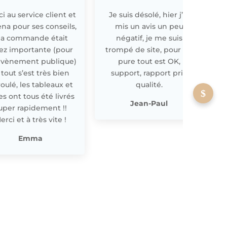
i au service client et
Je suis désolé, hier j’ai
E
ena pour ses conseils,
mis un avis un peu
a commande était
négatif, je me suis
ez importante (pour
trompé de site, pour off
évènement publique)
pure tout est OK,
 tout s’est très bien
support, rapport prix
oulé, les tableaux et
qualité.
les ont tous été livrés
p
Jean-Paul
uper rapidement !!
erci et à très vite !
Emma