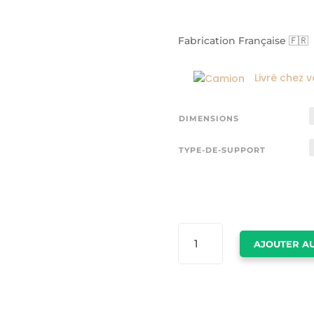
Fabrication Française 🇫🇷
Livré chez 
DIMENSIONS
TYPE-DE-SUPPORT
QUANTITÉ
AJOUTER AU
DE
CADRE
LOUIS
VUITTON