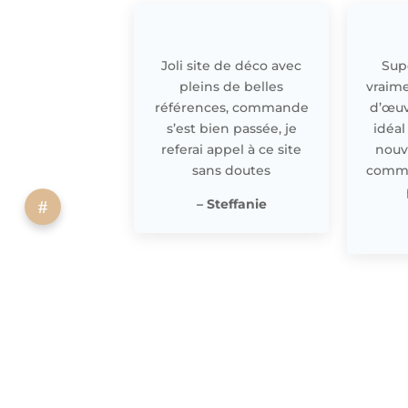
Joli site de déco avec
Supe
pleins de belles
vraime
références, commande
d’œuv
s’est bien passée, je
idéal
referai appel à ce site
nouv
sans doutes
comme 
– Steffanie