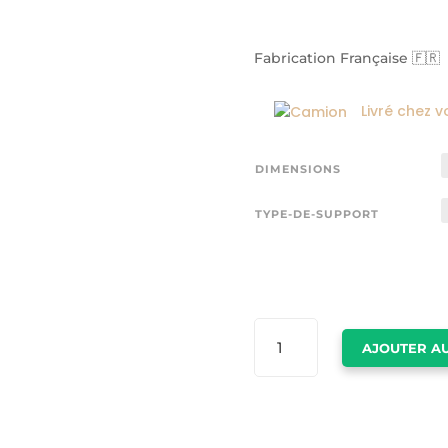
Fabrication Française 🇫🇷
Livré chez v
DIMENSIONS
TYPE-DE-SUPPORT
QUANTITÉ
AJOUTER AU
DE
CADRE
AVEC
LOUP