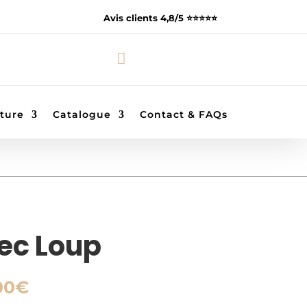
Avis clients 4,8/5 ⭐️⭐️⭐️⭐️⭐️

ture
Catalogue
Contact & FAQs
ec Loup
Plage
00
€
de