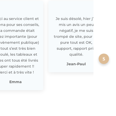
i au service client et
Je suis désolé, hier j’ai
E
ena pour ses conseils,
mis un avis un peu
a commande était
négatif, je me suis
ez importante (pour
trompé de site, pour off
évènement publique)
pure tout est OK,
 tout s’est très bien
support, rapport prix
oulé, les tableaux et
qualité.
les ont tous été livrés
p
Jean-Paul
uper rapidement !!
erci et à très vite !
Emma