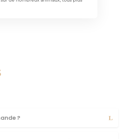
s
ande ?