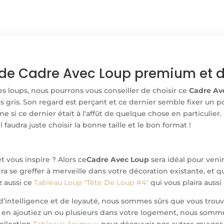
de Cadre Avec Loup premium et de
es loups, nous pourrons vous conseiller de choisir ce
Cadre Av
ns gris. Son regard est perçant et ce dernier semble fixer un 
me si ce dernier était à l'affût de quelque chose en particulier
l faudra juste choisir la bonne taille et le bon format !
t vous inspire ? Alors ce
Cadre Avec Loup
sera idéal pour veni
 se greffer à merveille dans votre décoration existante, et qu
z aussi ce
Tableau
Loup "Tête De Loup #4"
qui vous plaira aussi 
, d’intelligence et de loyauté, nous sommes sûrs que vous tro
s en ajoutiez un ou plusieurs dans votre logement, nous somm
ollection
Tableaux Animaux
pour découvrir nos autres œuvres