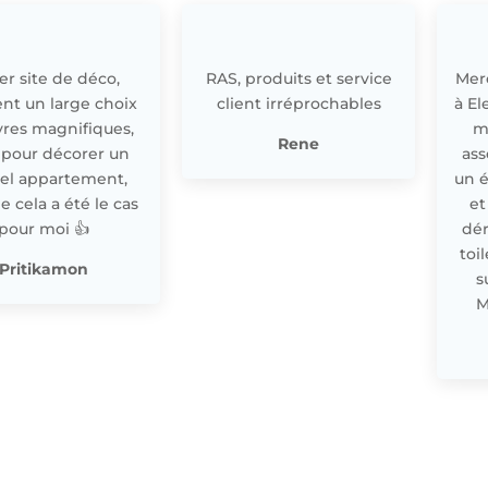
r site de déco,
RAS, produits et service
Merc
nt un large choix
client irréprochables
à El
res magnifiques,
m
Rene
 pour décorer un
ass
el appartement,
un 
cela a été le cas
et
pour moi 👍
dér
toi
Pritikamon
s
M