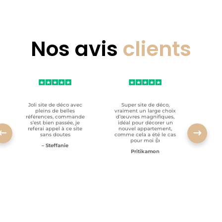
Nos avis
clients
Joli site de déco avec
Super site de déco,
RAS, p
pleins de belles
vraiment un large choix
clien
références, commande
d’œuvres magnifiques,
s’est bien passée, je
idéal pour décorer un
referai appel à ce site
nouvel appartement,
sans doutes
comme cela a été le cas
pour moi 👍
– Steffanie
Pritikamon