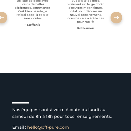
Joli site de déco avec
Super site de déco,
RAS, p
pleins de belles
vraiment un large choix
clien
références, commande
d’œuvres magnifiques,
s’est bien passée, je
idéal pour décorer un
referai appel à ce site
nouvel appartement,
sans doutes
comme cela a été le cas
pour moi 👍
– Steffanie
Pritikamon
Service client à l’écoute
Nos équipes sont à votre écoute du lundi au
samedi de 9h à 18h pour tous renseignements.
Email :
hello@off-pure.com