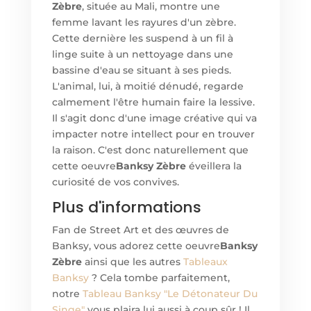
Zèbre
, située au Mali, montre une
femme lavant les rayures d'un zèbre.
Cette dernière les suspend à un fil à
linge suite à un nettoyage dans une
bassine d'eau se situant à ses pieds.
L'animal, lui, à moitié dénudé, regarde
calmement l'être humain faire la lessive.
Il s'agit donc d'une image créative qui va
impacter notre intellect pour en trouver
la raison. C'est donc naturellement que
cette oeuvre
Banksy Zèbre
éveillera la
curiosité de vos convives.
Plus d'informations
Fan de Street Art et des œuvres de
Banksy, vous adorez cette oeuvre
Banksy
Zèbre
ainsi que les autres
Tableaux
Banksy
? Cela tombe parfaitement,
notre
Tableau Banksy "Le Détonateur Du
Singe"
vous plaira lui aussi à coup sûr ! Il