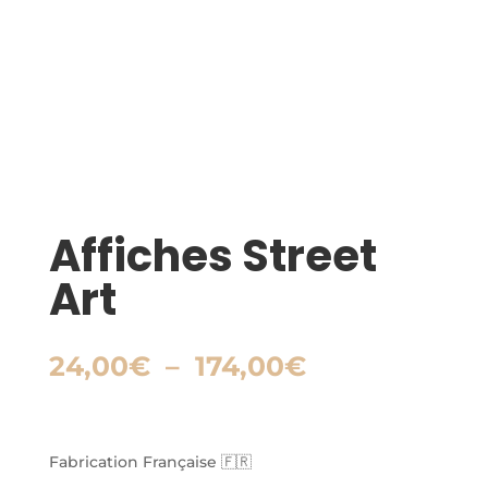
Affiches Street
Art
Plage
24,00
€
–
174,00
€
de
prix :
24,00€
à
Fabrication Française 🇫🇷