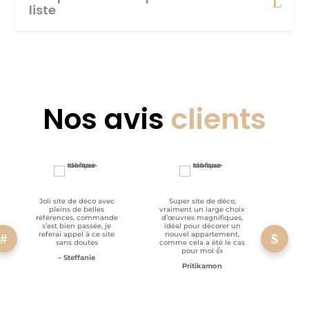
liste
Nos avis
clients
Joli site de déco avec
Super site de déco,
RAS, p
pleins de belles
vraiment un large choix
clien
références, commande
d’œuvres magnifiques,
s’est bien passée, je
idéal pour décorer un
referai appel à ce site
nouvel appartement,
sans doutes
comme cela a été le cas
pour moi 👍
– Steffanie
Pritikamon