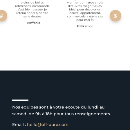
pleins de belles
vraiment un large choix
clien
références, commande
d’œuvres magnifiques,
s’est bien passée, je
idéal pour décorer un
referai appel à ce site
nouvel appartement,
sans doutes
comme cela a été le cas
pour moi 👍
– Steffanie
Pritikamon
Service client à l’écoute
Nos équipes sont à votre écoute du lundi au
samedi de 9h à 18h pour tous renseignements.
Email :
hello@off-pure.com