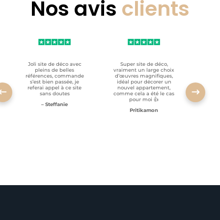
Nos avis
clients
Joli site de déco avec
Super site de déco,
RAS, p
pleins de belles
vraiment un large choix
clien
références, commande
d’œuvres magnifiques,
s’est bien passée, je
idéal pour décorer un
referai appel à ce site
nouvel appartement,
sans doutes
comme cela a été le cas
pour moi 👍
– Steffanie
Pritikamon