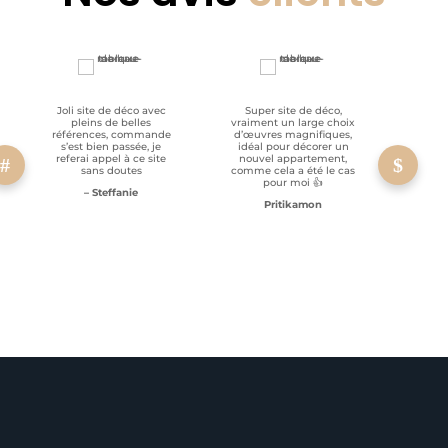
Joli site de déco avec
Super site de déco,
RAS, p
pleins de belles
vraiment un large choix
clien
références, commande
d’œuvres magnifiques,
s’est bien passée, je
idéal pour décorer un
referai appel à ce site
nouvel appartement,
sans doutes
comme cela a été le cas
pour moi 👍
– Steffanie
Pritikamon
Service client à l’écoute