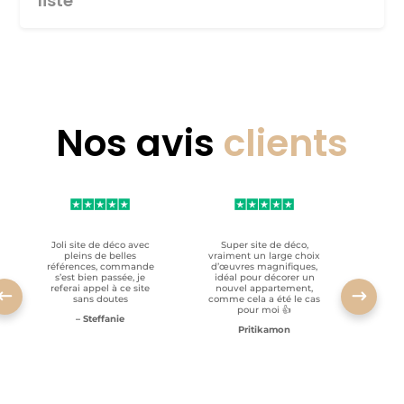
liste
Nos avis
clients
Joli site de déco avec
Super site de déco,
RAS, p
pleins de belles
vraiment un large choix
clien
références, commande
d’œuvres magnifiques,
s’est bien passée, je
idéal pour décorer un
referai appel à ce site
nouvel appartement,
sans doutes
comme cela a été le cas
pour moi 👍
– Steffanie
Pritikamon