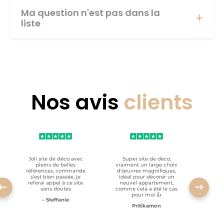
Ma question n'est pas dans la
liste
Nos avis
clients
Joli site de déco avec
Super site de déco,
RAS, p
pleins de belles
vraiment un large choix
clien
références, commande
d’œuvres magnifiques,
s’est bien passée, je
idéal pour décorer un
referai appel à ce site
nouvel appartement,
sans doutes
comme cela a été le cas
pour moi 👍
– Steffanie
Pritikamon