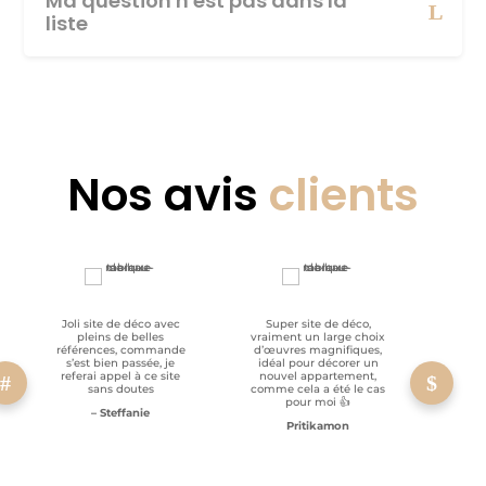
Ma question n'est pas dans la
liste
Nos avis
clients
Joli site de déco avec
Super site de déco,
RAS, p
pleins de belles
vraiment un large choix
clien
références, commande
d’œuvres magnifiques,
s’est bien passée, je
idéal pour décorer un
referai appel à ce site
nouvel appartement,
sans doutes
comme cela a été le cas
pour moi 👍
– Steffanie
Pritikamon