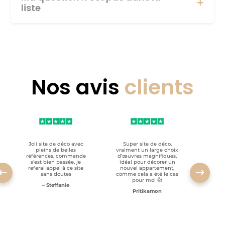
liste
Nos avis
clients
Joli site de déco avec
Super site de déco,
RAS, p
pleins de belles
vraiment un large choix
clien
références, commande
d’œuvres magnifiques,
s’est bien passée, je
idéal pour décorer un
referai appel à ce site
nouvel appartement,
sans doutes
comme cela a été le cas
pour moi 👍
– Steffanie
Pritikamon