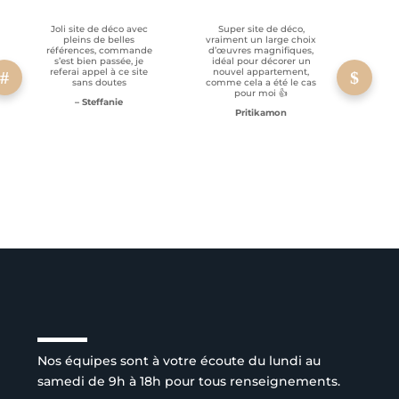
Joli site de déco avec
Super site de déco,
RAS, p
pleins de belles
vraiment un large choix
clien
références, commande
d’œuvres magnifiques,
s’est bien passée, je
idéal pour décorer un
referai appel à ce site
nouvel appartement,
sans doutes
comme cela a été le cas
pour moi 👍
– Steffanie
Pritikamon
Service client à l’écoute
Nos équipes sont à votre écoute du lundi au
samedi de 9h à 18h pour tous renseignements.