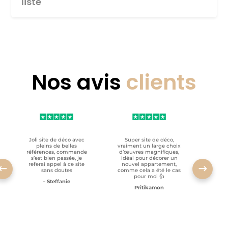
liste
Nos avis
clients
Joli site de déco avec
Super site de déco,
RAS, p
pleins de belles
vraiment un large choix
clien
références, commande
d’œuvres magnifiques,
s’est bien passée, je
idéal pour décorer un
referai appel à ce site
nouvel appartement,
sans doutes
comme cela a été le cas
pour moi 👍
– Steffanie
Pritikamon