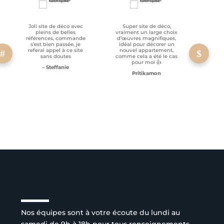
Joli site de déco avec
Super site de déco,
RAS, p
pleins de belles
vraiment un large choix
clien
références, commande
d’œuvres magnifiques,
s’est bien passée, je
idéal pour décorer un
referai appel à ce site
nouvel appartement,
sans doutes
comme cela a été le cas
pour moi 👍
– Steffanie
Pritikamon
Service client à l’écoute
Nos équipes sont à votre écoute du lundi au