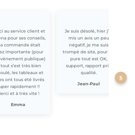
i au service client et
Je suis désolé, hier j’ai
E
ena pour ses conseils,
mis un avis un peu
a commande était
négatif, je me suis
ez importante (pour
trompé de site, pour off
évènement publique)
pure tout est OK,
 tout s’est très bien
support, rapport prix
oulé, les tableaux et
qualité.
les ont tous été livrés
p
Jean-Paul
uper rapidement !!
erci et à très vite !
Emma