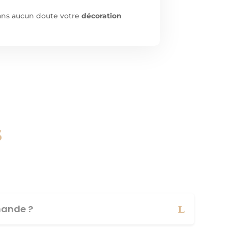
sans aucun doute votre
décoration
s
ande ?