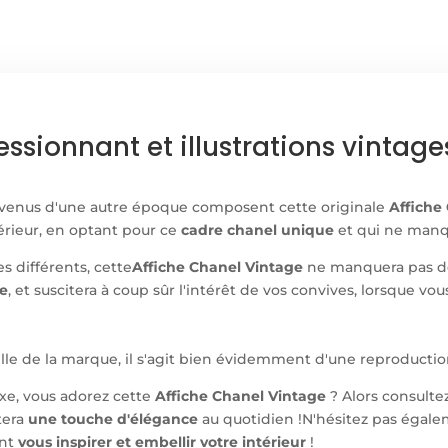
essionnant et illustrations vintage
 venus d'une autre époque composent cette originale
Affiche
térieur, en optant pour ce
cadre chanel unique
et qui ne manqu
es différents, cette
Affiche Chanel Vintage
ne manquera pas de
ne
, et suscitera à coup sûr l'intérêt de vos convives, lorsque vo
elle de la marque, il s'agit bien évidemment d'une reproductio
e, vous adorez cette
Affiche Chanel Vintage
? Alors consult
tera
une touche d'élégance
au quotidien !
N'hésitez pas égale
ont
vous inspirer et embellir votre intérieur
!