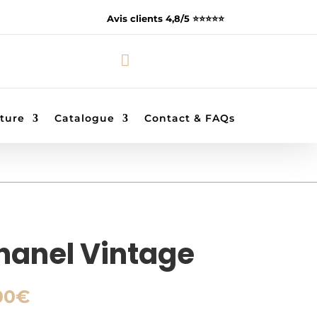
Avis clients 4,8/5 ⭐️⭐️⭐️⭐️⭐️

ture
Catalogue
Contact & FAQs
hanel Vintage
Plage
00
€
de