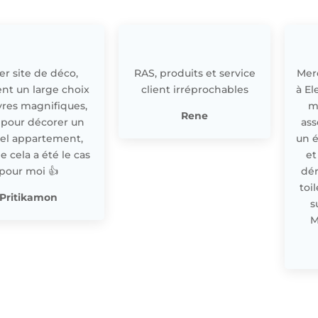
r site de déco,
RAS, produits et service
Merc
nt un large choix
client irréprochables
à El
res magnifiques,
m
Rene
 pour décorer un
ass
el appartement,
un 
cela a été le cas
et
pour moi 👍
dér
toi
Pritikamon
s
M