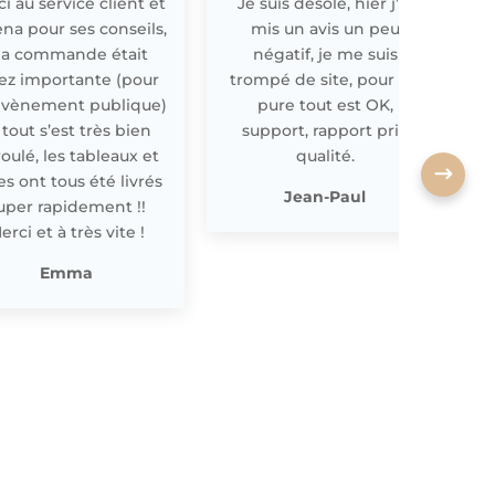
i au service client et
Je suis désolé, hier j’ai
E
ena pour ses conseils,
mis un avis un peu
a commande était
négatif, je me suis
ez importante (pour
trompé de site, pour off
évènement publique)
pure tout est OK,
 tout s’est très bien
support, rapport prix
oulé, les tableaux et
qualité.
les ont tous été livrés
p
Jean-Paul
uper rapidement !!
erci et à très vite !
Emma