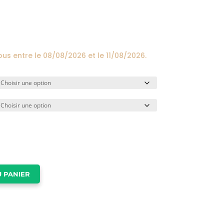
prix :
24,00€
à
174,00€
ous entre le
08/08/2026
et le
11/08/2026
.
 PANIER