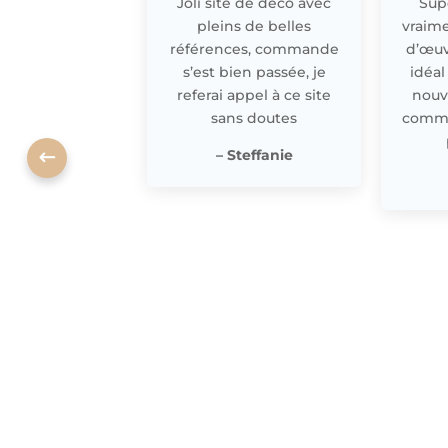
Joli site de déco avec
Supe
pleins de belles
vraime
références, commande
d’œuv
s’est bien passée, je
idéal
referai appel à ce site
nouv
sans doutes
comme 
– Steffanie