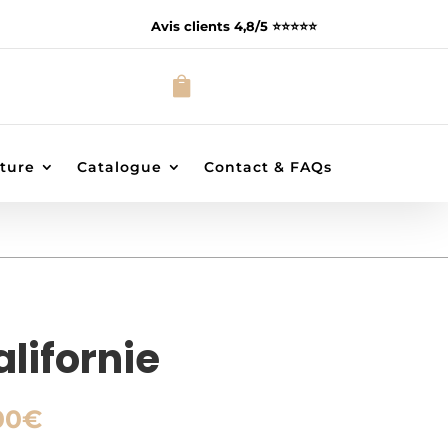
Avis clients 4,8/5 ⭐️⭐️⭐️⭐️⭐️

ture
Catalogue
Contact & FAQs
alifornie
Plage
00
€
de