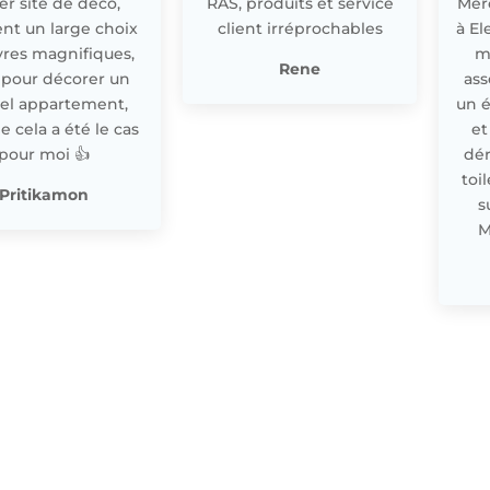
r site de déco,
RAS, produits et service
Merc
nt un large choix
client irréprochables
à El
res magnifiques,
m
Rene
 pour décorer un
ass
el appartement,
un 
cela a été le cas
et
pour moi 👍
dér
toi
Pritikamon
s
M