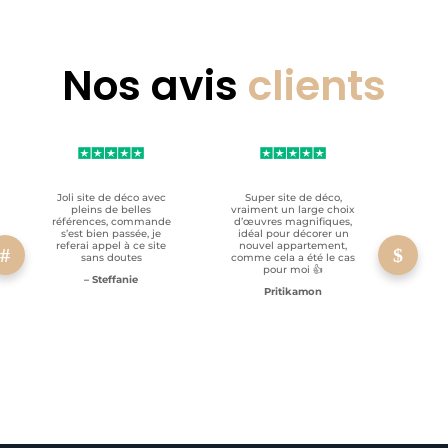
Nos avis
clients
Joli site de déco avec
Super site de déco,
RAS, p
pleins de belles
vraiment un large choix
clien
références, commande
d’œuvres magnifiques,
s’est bien passée, je
idéal pour décorer un
referai appel à ce site
nouvel appartement,
sans doutes
comme cela a été le cas
pour moi 👍
– Steffanie
Pritikamon