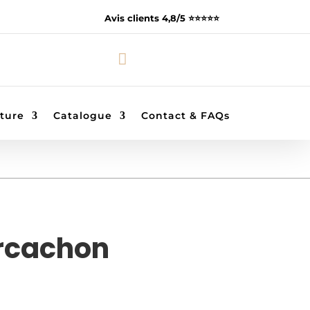
Avis clients 4,8/5 ⭐️⭐️⭐️⭐️⭐️

ture
Catalogue
Contact & FAQs
Arcachon