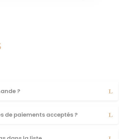
s
ande ?
es de paiements acceptés ?
s dans la liste