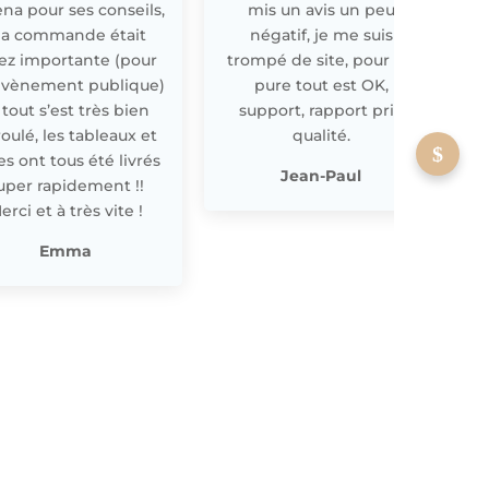
ena pour ses conseils,
mis un avis un peu
a commande était
négatif, je me suis
ez importante (pour
trompé de site, pour off
évènement publique)
pure tout est OK,
 tout s’est très bien
support, rapport prix
oulé, les tableaux et
qualité.
les ont tous été livrés
p
Jean-Paul
uper rapidement !!
erci et à très vite !
Emma