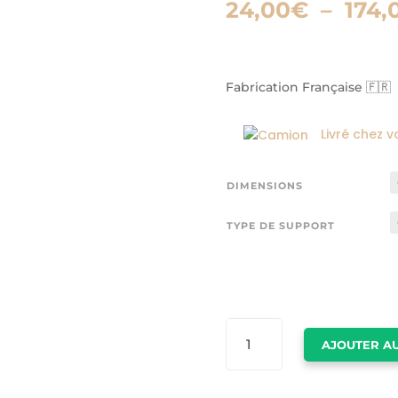
24,00
€
–
174,
Fabrication Française 🇫🇷
Livré chez v
DIMENSIONS
TYPE DE SUPPORT
QUANTITÉ
AJOUTER AU
DE
AFFICHE
ARCACHON