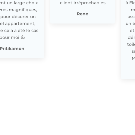
nt un large choix
client irréprochables
à El
res magnifiques,
m
Rene
 pour décorer un
ass
el appartement,
un 
cela a été le cas
et
pour moi 👍
dér
toi
Pritikamon
s
M