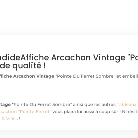
VINTAGE
ndide
Affiche
Arcachon Vintage
"Po
e qualité !
ffiche Arcachon Vintage
"Pointe Du Ferret Sombre" et embelli
ntage
"Pointe Du Ferret Sombre" ainsi que les autres
Tableaux
rcachon "Pointe Ferret"
vous plaira lui aussi à coup sûr ! N'hé
& Villes
!