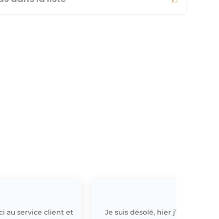
i au service client et
Je suis désolé, hier j’ai
E