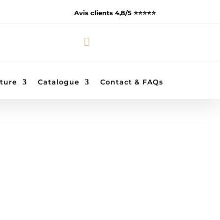
Avis clients 4,8/5 ⭐️⭐️⭐️⭐️⭐️

ture
Catalogue
Contact & FAQs