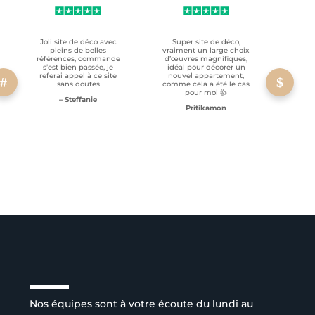
Joli site de déco avec
Super site de déco,
RAS, p
pleins de belles
vraiment un large choix
clien
références, commande
d’œuvres magnifiques,
s’est bien passée, je
idéal pour décorer un
referai appel à ce site
nouvel appartement,
sans doutes
comme cela a été le cas
pour moi 👍
– Steffanie
Pritikamon
Service client à l’écoute
Nos équipes sont à votre écoute du lundi au