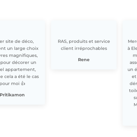
r site de déco,
RAS, produits et service
Merc
nt un large choix
client irréprochables
à El
res magnifiques,
m
Rene
 pour décorer un
ass
el appartement,
un 
cela a été le cas
et
pour moi 👍
dér
toi
Pritikamon
s
M