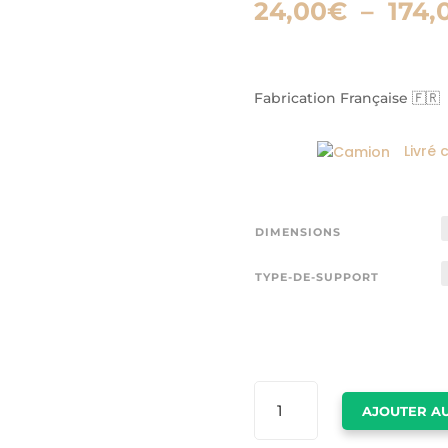
24,00
€
–
174,
Fabrication Française 🇫🇷
Livré 
DIMENSIONS
TYPE-DE-SUPPORT
QUANTITÉ
AJOUTER AU
DE
DESSIN