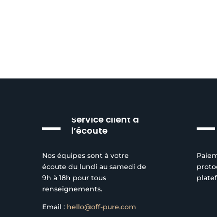
Service client à
l’écoute
Nos équipes sont à votre
Paiem
écoute du lundi au samedi de
proto
9h à 18h pour tous
plate
renseignements.
Email :
hello@off-pure.com