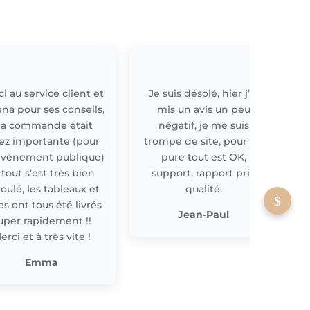
i au service client et
Je suis désolé, hier j’ai
E
ena pour ses conseils,
mis un avis un peu
a commande était
négatif, je me suis
ez importante (pour
trompé de site, pour off
évènement publique)
pure tout est OK,
 tout s’est très bien
support, rapport prix
oulé, les tableaux et
qualité.
les ont tous été livrés
p
Jean-Paul
uper rapidement !!
erci et à très vite !
Emma