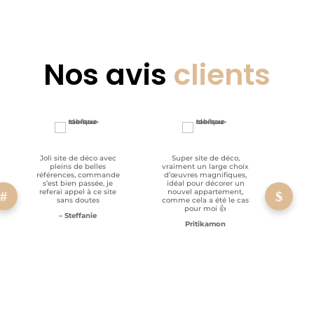
Nos avis
clients
Joli site de déco avec
Super site de déco,
RAS, p
pleins de belles
vraiment un large choix
clien
références, commande
d’œuvres magnifiques,
s’est bien passée, je
idéal pour décorer un
referai appel à ce site
nouvel appartement,
sans doutes
comme cela a été le cas
pour moi 👍
– Steffanie
Pritikamon