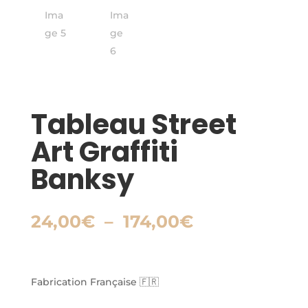
Tableau Street
Art Graffiti
Banksy
Plage
24,00
€
–
174,00
€
de
prix :
24,00€
à
Fabrication Française 🇫🇷
174,00€