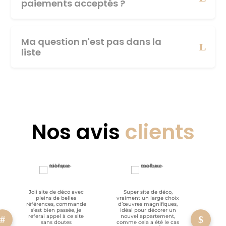
paiements acceptés ?
Ma question n'est pas dans la
liste
Nos avis
clients
Joli site de déco avec
Super site de déco,
RAS, p
pleins de belles
vraiment un large choix
clien
références, commande
d’œuvres magnifiques,
s’est bien passée, je
idéal pour décorer un
referai appel à ce site
nouvel appartement,
sans doutes
comme cela a été le cas